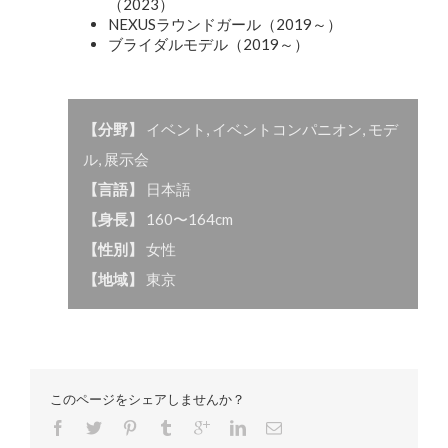
（2023）
NEXUSラウンドガール（2019～）
ブライダルモデル（2019～）
【分野】
イベント
,
イベントコンパニオン
,
モデ
ル
,
展示会
【言語】
日本語
【身長】
160〜164cm
【性別】
女性
【地域】
東京
このページをシェアしませんか？