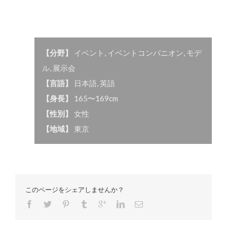
【分野】
イベント
,
イベントコンパニオン
,
モデ
ル
,
展示会
【言語】
日本語
,
英語
【身長】
165〜169cm
【性別】
女性
【地域】
東京
このページをシェアしませんか？