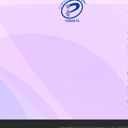
Copyright 2016-2024 L-Amitie Co.,Ltd. | All Ri