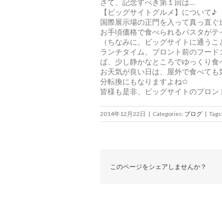
さて、記念すべき第１回は…
【ビッグサイトグルメ】について♪
国際展示場の正門を入って真っ直ぐ進
お手頃価格で食べられるパスタがテ
（ちなみに。ビッグサイトに通うこ
ランチタイム、プロント前のフード
ば、少し静かなところでゆっくり食
お天気が良い日は、屋外で食べても
分転換にもなりますよね✩
皆様も是非、ビッグサイトのプロン
2014年12月22日
|
Categories:
ブログ
|
Tags
このページをシェアしませんか？