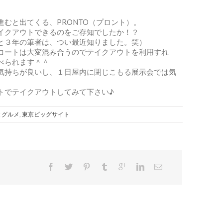
むと出てくる、PRONTO（プロント）。
イクアウトできるのをご存知でしたか！？
と３年の筆者は、つい最近知りました。笑）
コートは大変混み合うのでテイクアウトを利用すれ
べられます＾＾
気持ちが良いし、１日屋内に閉じこもる展示会では気
トでテイクアウトしてみて下さい♪
:
グルメ
,
東京ビッグサイト