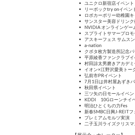
ユニクロ新宿店イベント
リーボックtry onイベン
ロボカーポリー幼稚園キ
サンスター美容ドリンク
NVIDIA オンラインゲ
スプライトサマープロモ
アスキーフェス サムスン
a-nation
クボタ枚方製造所記念パ
平原綾香ファンクラブイ
村田諒太男磨きアカデミ
イオン×江野沢愛美トー
弘前市PRイベント
7月1日は井村屋あずき
秋田県イベント
三ツ矢の日モールイベン
KDDI 10Gローンチイ
明治ひとくちの力Fes
新春SMBC日興J-REIT
プレミアムモルツ実演
二子玉川ライズクリスマ
【展示会・ナレーター】