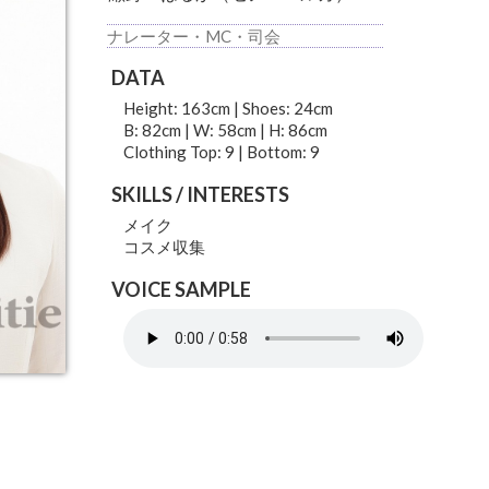
ナレーター・MC・司会
DATA
Height: 163cm | Shoes: 24cm
B: 82cm | W: 58cm | H: 86cm
Clothing Top: 9 | Bottom: 9
SKILLS / INTERESTS
メイク
コスメ収集
VOICE SAMPLE