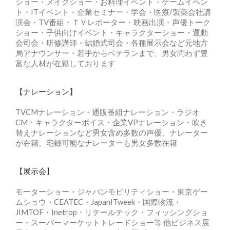
ショー・メイクショー・お料理イベント・ゲームイベン
ト・ITイベント・企業セミナー・学会・医療/製薬会社講
演会・TV番組・ＴＶレポーター・映画出演・声優トーク
ショー・子供向けイベント・キャラクターショー・運動
会司会・研修講師・結婚式司会・各種展示会など元地方
局アナウンサー・若手からベテランまで、男女問わず豊
富な人材が在籍しております
【ナレーション】
TVCMナレーション・通販番組ナレーション・ラジオ
CM・キャラクターボイス・企業VPナレーション・吹き
替えナレーションなど男女含め多数の声優、ナレーター
が在籍。宅録可能なナレーターも男女多数在籍
【展示会】
モーターショー・ジャパンモビリティショー・東京ゲー
ムショウ・CEATEC・JapanITweek・国際物流・
JIMTOF・Inetrop・リテールテック・フィッシングショ
ー・スーパーマーケットトレードショー等 他ビジネス展