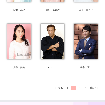
阿部 由紀
伊吹 多花依
金子 恵理子
大森 英美
RYUHEI
森泉 宏一
戻る
1
2
3
4
進む