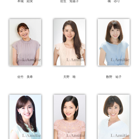
本城 結実
佐生 知嘉子
橘 ゆり
佐竹 美希
天野 唯
数野 祐子