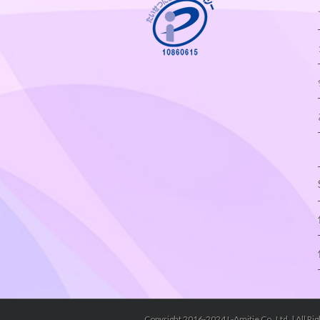
Copyright 2016-2024 L-Amitie Co.,Ltd. | All Ri