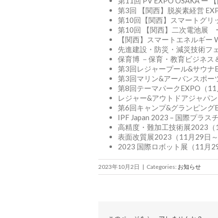
第11回 PV EXPO OSAKA
第3回 【関西】脱炭素経営 EX
第10回【関西】スマートグリッド
第10回 【関西】二次電池展 
【関西】スマートエネルギー Wee
先進建設・防災・減災技術フェアi
保育博 －保育・教育ビジネス＆
第3回レジャープール&サウナEX
第3回マリン&アーバンスポーツE
第8回テーマパークEXPO（11
レジャー&アウトドアジャパン20
第6回キャンプ&グランピングEX
IPF Japan 2023 – 国際
高精度・難加工技術展2023（1
表面改質展2023（11月29日
2023 国際ロボット展（11月2
2023年10月2日
|
Categories:
お知らせ