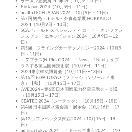
ラーメン産業展 in Japan（10月9・10日）
BioJapan 2024（10月9日～11日）
healthTECH JAPAN 2024（10月9日～11日）
第7回 観光・ホテル・外食産業展 HOKKAIDO
2024（10月9日・10日）
SCAJ ワールド スペシャルティ コーヒー カンファレ
ンス アンド エキシビション 2024（10月9日～12
日）
第5回 フライングカーテクノロジー2024（10月9
日～11日）
エヌプラス(N-Plus)2024 「New」「Next」をプ
ラスする製品開発技術展（10月9日～11日）
2024東京韓流博覧会（10月11日〜13日）
第15回 FaW TOKYO（ファッションワールド 東
京）【秋】（10月15日～17日）
JWE2024 – 第6回日本国際風力発電展示会・会議
（10月15日～17日）
CEATEC 2024（シーテック）（10月15日～18日）
第4回 日本国際水素会議・展示会（10月16日・17
日）
第12回 ファベックス関西2024（10月16日～18
日）
ad:tech tokyo 2024 （アドテック東京2024）（10