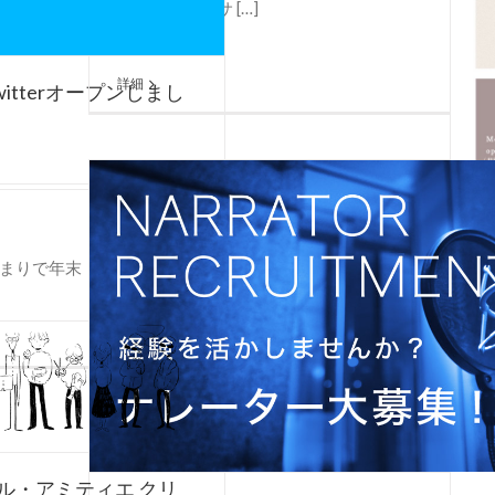
「東京ビッグサ […]
詳細
itterオープンしまし
あまりで年末・年越しです
ル・アミティエ クリ