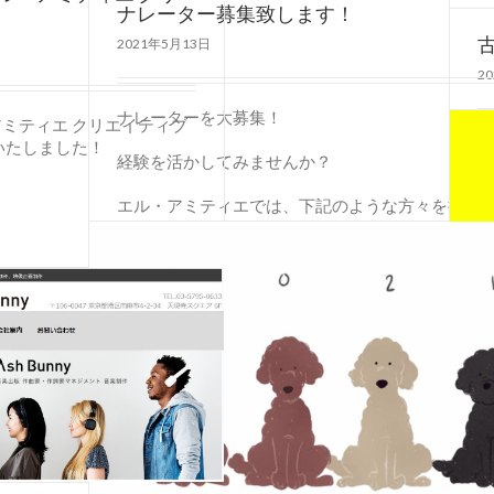
ナレーター募集致します！
2021年5月13日
2
ナレーターを大募集！
・アミティエ クリエイティブ
いたしました！
ア
経験を活かしてみませんか？
を
エル・アミティエでは、下記のような方々を探して [
ぜ
詳細
詳
【
信