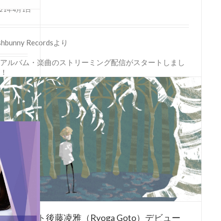
021年4月1日
shbunny Recordsより
アルバム・楽曲のストリーミング配信がスタートしまし
！
]
細
ーティスト後藤凌雅（Ryoga Goto）デビュー