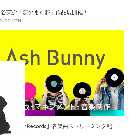
古谷茉夕「夢のまた夢」作品展開催！
021年7月27日
ミティエグループのイラスト担当「古谷茉夕」！作品展
開催します！！
…]
ひ皆様、見に行ってくださいね！ […]
細
AshBunny Records】各楽曲ストリーミング配
 start！