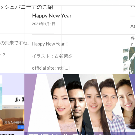
ッシュバニー」のご紹
2
Happy New Year
2021年1月1日
A
各
冬の到来ですね。
Happy New Year！
た
か？
イラスト：古谷茉夕
[…
詳
official site: htt […]
詳細
ア