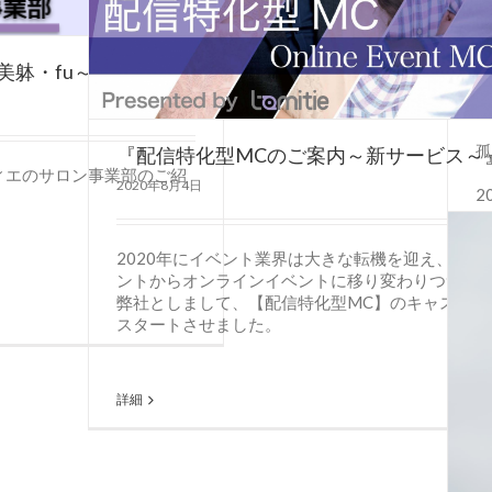
ア
B
躰・fu～wa】
2
孤
『配信特化型MCのご案内～新サービス～
ィエのサロン事業部のご紹
2020年8月4日
2
詳
2020年にイベント業界は大きな転機を迎え、 リ
ントからオンラインイベントに移り変わりつつあ
弊社としまして、【配信特化型MC】のキャスティ
スタートさせました。
詳細