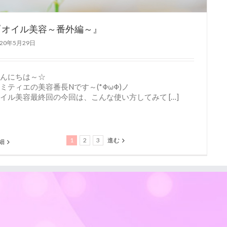
『オイル美容～番外編～』
020年5月29日
んにちは～☆
ミティエの美容番長Nです～(*ΦωΦ)ノ
イル美容最終回の今回は、こんな使い方してみて […]
1
2
3
進む
細