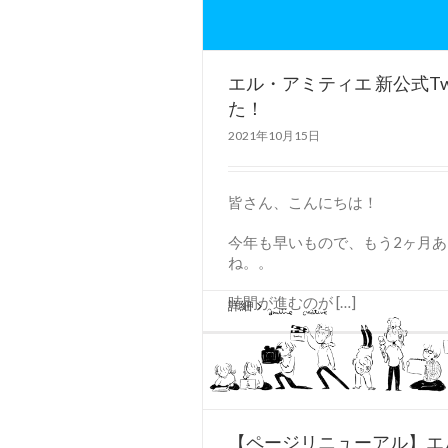
エル・アミティエ 新公式Tw
た！
2021年10月15日
皆さん、こんにちは！
今年も早いもので、もう2ヶ月
ね。。
時間が進むのが […]
詳細
【ページリニューアル】エ