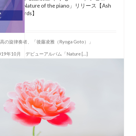
ルバム「Nature of the piano」リリース【Ash
unny Records】
020年10月1日
高の旋律奏者、「後藤凌雅（Ryoga Goto）」
』
019年10月 デビューアルバム「Nature […]
細
アルイベ
る中で、
ングを