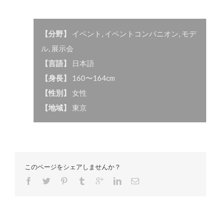
【分野】
イベント
,
イベントコンパニオン
,
モデ
ル
,
展示会
【言語】
日本語
【身長】
160〜164cm
【性別】
女性
【地域】
東京
このページをシェアしませんか？