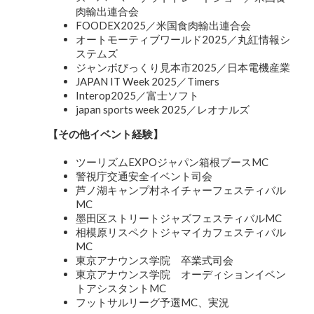
肉輸出連合会
FOODEX2025／米国食肉輸出連合会
オートモーティブワールド2025／丸紅情報シ
ステムズ
ジャンボびっくり見本市2025／日本電機産業
JAPAN IT Week 2025／Timers
Interop2025／富士ソフト
japan sports week 2025／レオナルズ
【
その他イベント経験
】
ツーリズムEXPOジャパン箱根ブースMC
警視庁交通安全イベント司会
芦ノ湖キャンプ村ネイチャーフェスティバル
MC
墨田区ストリートジャズフェスティバルMC
相模原リスペクトジャマイカフェスティバル
MC
東京アナウンス学院 卒業式司会
東京アナウンス学院 オーディションイベン
トアシスタントMC
フットサルリーグ予選MC、実況