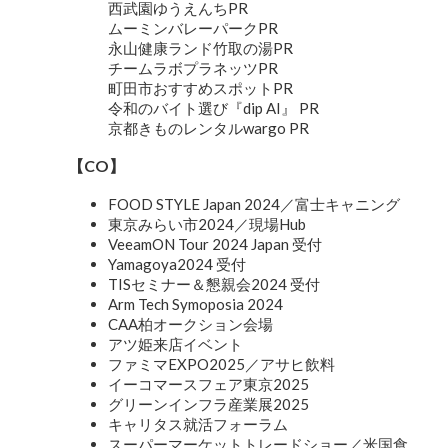
西武園ゆうえんちPR
ムーミンバレーパークPR
永山健康ランド竹取の湯PR
チームラボプラネッツPR
町田市おすすめスポットPR
令和のバイト選び『dip AI』 PR
京都きものレンタルwargo PR
【CO】
FOOD STYLE Japan 2024／富士キャニング
東京みらい市2024／現場Hub
VeeamON Tour 2024 Japan 受付
Yamagoya2024 受付
TISセミナー＆懇親会2024 受付
Arm Tech Symoposia 2024
CAA柏オークション会場
アツ姫来店イベント
ファミマEXPO2025／アサヒ飲料
イーコマースフェア東京2025
グリーンインフラ産業展2025
キャリタス就活フォーラム
スーパーマーケットトレードショー／米国食