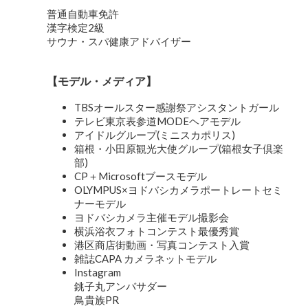
普通自動車免許
漢字検定2級
サウナ・スパ健康アドバイザー
【
モデル・メディア
】
TBSオールスター感謝祭アシスタントガール
テレビ東京表参道MODEヘアモデル
アイドルグループ(ミニスカポリス)
箱根・小田原観光大使グループ(箱根女子倶楽
部)
CP＋Microsoftブースモデル
OLYMPUS×ヨドバシカメラポートレートセミ
ナーモデル
ヨドバシカメラ主催モデル撮影会
横浜浴衣フォトコンテスト最優秀賞
港区商店街動画・写真コンテスト入賞
雑誌CAPA カメラネットモデル
Instagram
銚子丸アンバサダー
鳥貴族PR