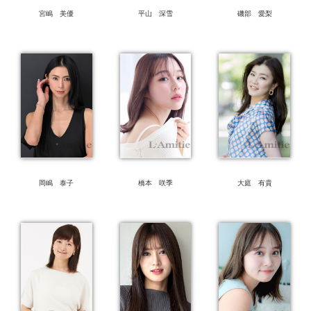
宮嶋 美優
平山 深雪
磯部 愛梨
岡嶋 泰子
橋本 咲季
大庭 有貴