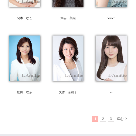
関本 なこ
大谷 美絵
nozomi
松田 理奈
矢作 奈穂子
rino
1
2
3
進む