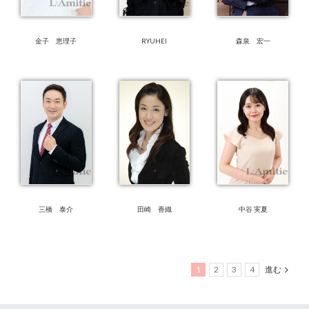
金子 恵理子
RYUHEI
森泉 宏一
三橋 泰介
田崎 香織
中谷 実夏
1
2
3
4
進む