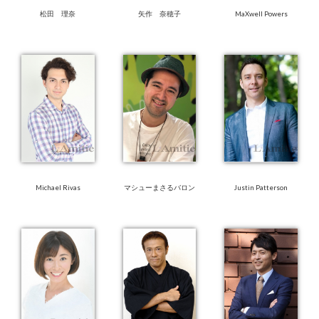
松田 理奈
矢作 奈穂子
MaXwell Powers
Michael Rivas
マシューまさるバロン
Justin Patterson