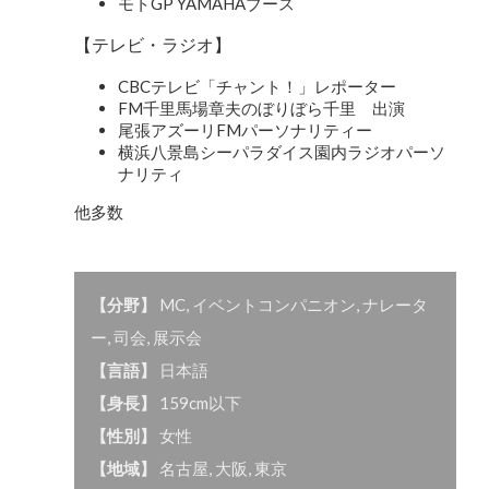
モトGP YAMAHAブース
【テレビ・ラジオ】
CBCテレビ「チャント！」レポーター
FM千里馬場章夫のぼりぼら千里 出演
尾張アズーリFMパーソナリティー
横浜八景島シーパラダイス園内ラジオパーソ
ナリティ
他多数
【分野】
MC
,
イベントコンパニオン
,
ナレータ
ー
,
司会
,
展示会
【言語】
日本語
【身長】
159cm以下
【性別】
女性
【地域】
名古屋
,
大阪
,
東京