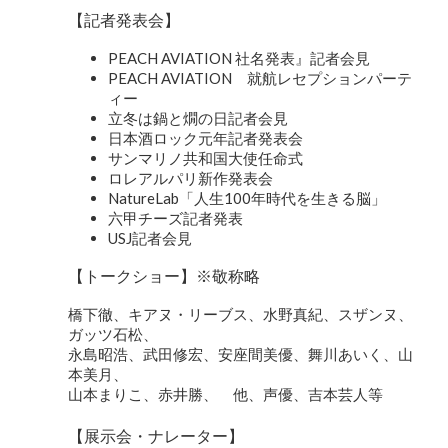
【記者発表会】
PEACH AVIATION 社名発表』記者会見
PEACH AVIATION 就航レセプションパーテ
ィー
立冬は鍋と燗の日記者会見
日本酒ロック元年記者発表会
サンマリノ共和国大使任命式
ロレアルパリ新作発表会
NatureLab「人生100年時代を生きる脳」
六甲チーズ記者発表
USJ記者会見
【トークショー】※敬称略
橋下徹、キアヌ・リーブス、水野真紀、スザンヌ、
ガッツ石松、
永島昭浩、武田修宏、安座間美優、舞川あいく、山
本美月、
山本まりこ、赤井勝、 他、声優、吉本芸人等
【展示会・ナレーター】