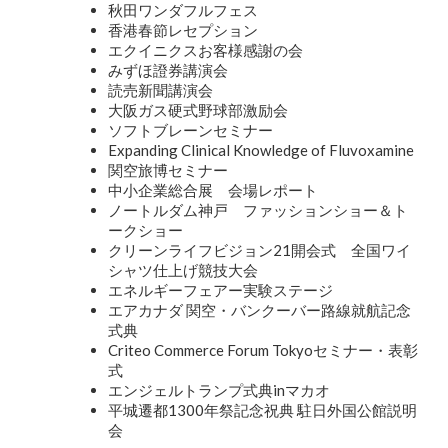
秋田ワンダフルフェス
香港春節レセプション
エクイニクスお客様感謝の会
みずほ證券講演会
読売新聞講演会
大阪ガス硬式野球部激励会
ソフトブレーンセミナー
Expanding Clinical Knowledge of Fluvoxamine
関空旅博セミナー
中小企業総合展 会場レポート
ノートルダム神戸 ファッションショー＆ト
ークショー
クリーンライフビジョン21開会式 全国ワイ
シャツ仕上げ競技大会
エネルギーフェアー実験ステージ
エアカナダ 関空・バンクーバー路線就航記念
式典
Criteo Commerce Forum Tokyoセミナー・表彰
式
エンジェルトランプ式典inマカオ
平城遷都1300年祭記念祝典 駐日外国公館説明
会