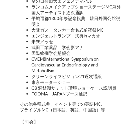
空の日羽田大田フェスティバル
ランコムメイクアップショーステージMC兼外
国人アーティスト逐次通訳
平城遷都1300年祭記念祝典 駐日外国公館説
明会
大阪ガス タンカー命名式前夜祭MC
エンジェルトランプ 式典inマカオ
未来メッセ
武田工業薬品 学会影アナ
国際癲癇学会懇親会
CVEM(International Symposium on
Cardiovascular Endocrinology and
Metabolism
クリーンライフビジョン21逐次通訳
東京モーターショー
G8 洞爺湖サミット環境ショーケース説明員
FOOMA JAPANブース通訳
その他各種式典、イベント等での英語MC、
ブライダルMC（日本語、英語、中国語）等
【司会】