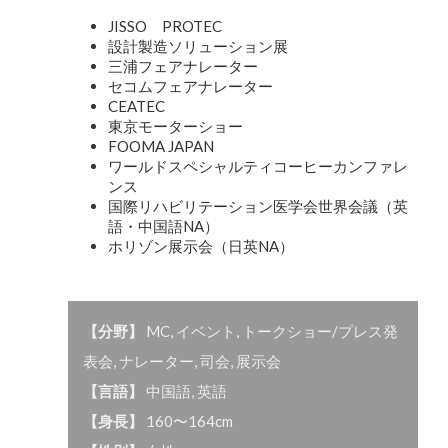
JISSO PROTEC
設計製造ソリューション展
三浦フェアナレーター
セコムフェアナレーター
CEATEC
東京モーターショー
FOOMA JAPAN
ワールドスペシャルティコーヒーカンファレ
ンス
国際リハビリテーション医学会世界会議（英
語・中国語NA）
ホリゾン展示会（日英NA）
【分野】
MC
,
イベント
,
トークショー/プレス発
表会
,
ナレーター
,
司会
,
展示会
【言語】
中国語
,
英語
【身長】
160〜164cm