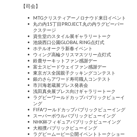
【司会】
MTGクリスティアーノロナウド来日イベント
丸の内15丁目PROJECT.丸の内ラグビーパー
クステージ
資生堂のスタイル展ギャラリートーク
池袋西口公園GLOBAL RING点灯式
ホテルオークラ新春イベント
ウィング高輪クリスマスツリー点灯式
鈴鹿サーキットファン感謝デー
富士スピードウェイファン感謝デー
東京ガス全国親子クッキングコンテスト
銀のさらアワード寿司職人コンテスト
市川海老蔵展プレス発表会
浅田真央展プレス向けギャラリートーク
ラグビーワールドカップパブリックビューイ
ング
FIFAワールドカップパブリックビューイング
スーパーボウルパブリックビューイング
NHK杯フィギュアパブリックビューイング
大相撲パブリックビューイング
ラグビームービー公開イベントトークショー