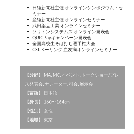
日経新聞社主催 オンラインシンポジウム・セ
ミナー
産経新聞社主催 オンラインセミナー
武田薬品工業 オンラインセミナー
ソリトンシステムズ オンライン発表会
QUICPayキャンペーン発表会
全国高校生そば打ち選手権大会
CSLベーリング 血友病オンラインセミナー
【分野】
MA
,
MC
,
イベント
,
トークショー/プレ
ス発表会
,
ナレーター
,
司会
,
展示会
【言語】
日本語
【身長】
160〜164cm
【性別】
女性
【地域】
東京