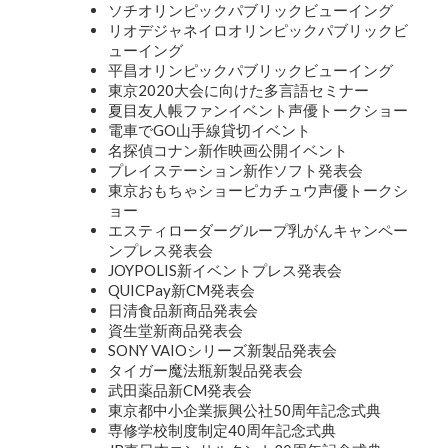
ソチオリンピックパブリックビューイング
リオデジャネイロオリンピックパブリックビ
ューイング
平昌オリンピックパブリックビューイング
東京2020大会に向けた多言語セミナー
夏目友人帳ファンイベント声優トークショー
電車でGO山手線貸切イベント
名探偵コナン新作映画公開イベント
プレイステーション新作ソフト発表会
東京おもちゃショーピカチュウ声優トークシ
ョー
エスティローダーグループ乳がんキャンペー
ンプレス発表会
JOYPOLIS新イベントプレス発表会
QUICPay新CM発表会
日清食品新商品発表会
資生堂新商品発表会
SONY VAIOシリーズ新製品発表会
タイガー魔法瓶新製品発表会
武田薬品新CM発表会
東京都中小企業振興公社50周年記念式典
専修学校制度制定40周年記念式典