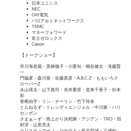
日本ユニシス
NEC
OKI電気
パロアルトネットワークス
TSMC
マネーフォワード
富士ゼロックス
Canon
【トークショー】
市川海老蔵・黒柳徹子・小栗旬・桐谷健太・滝藤賢
一
門脇麦・森川葵・近藤真彦・A.B.C-Z・ももいろク
ローバーZ
永山瑛太・山下真司・糸井重里・賀来千香子・杉本
彩
香椎由宇・リン・チーリン・竹下玲奈
とんねるず・トレンディエンジェル・中川家・ハリ
センボン
さまぁ～ず・雨上がり決死隊・アジアン・TKO・田
村淳・山里亮太
クリスティアーノ・ロナウド・長谷部誠・三浦知