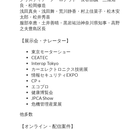
良・松岡修造
浅田真央・浅田舞・荒川静香・村上佳菜子・松木安
太郎・松井秀喜
服部幸應・土井善晴・黒岩祐治神奈川県知事・高野
之夫豊島区長
【展示会・ナレーター】
東京モーターショー
CEATEC
Interop Tokyo
カーエレクトロニクス技術展
情報セキュリティEXPO
CP＋
エコプロ
健康博覧会
JPCA Show
危機管理産業展
他多数
【オンライン・配信案件】