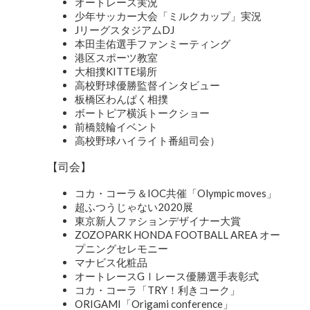
オートレース実況
少年サッカー大会「ミルクカップ」実況
JリーグスタジアムDJ
本田圭佑選手ファンミーティング
港区スポーツ教室
大相撲KITTE場所
高校野球優勝監督インタビュー
板橋区わんぱく相撲
ボートピア横浜トークショー
前橋競輪イベント
高校野球ハイライト番組司会）
【司会】
コカ・コーラ＆IOC共催「Olympic moves」
超ふつうじゃない2020展
東京新人ファションデザイナー大賞
ZOZOPARK HONDA FOOTBALL AREA オー
プニングセレモニー
マナビス化粧品
オートレースGⅠレース優勝選手表彰式
コカ・コーラ「TRY！利きコーク」
ORIGAMI「Origami conference」