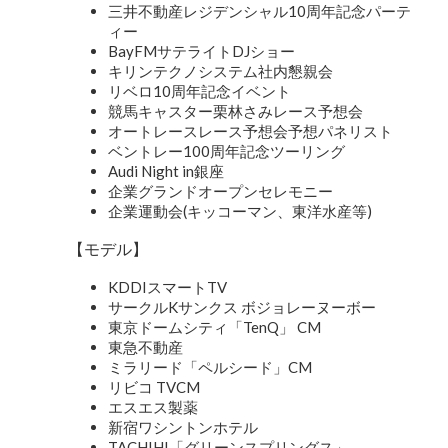
三井不動産レジデンシャル10周年記念パーテ
ィー
BayFMサテライトDJショー
キリンテクノシステム社内懇親会
リベロ10周年記念イベント
競馬キャスター栗林さみレース予想会
オートレースレース予想会予想パネリスト
ベントレー100周年記念ツーリング
Audi Night in銀座
企業グランドオープンセレモニー
企業運動会(キッコーマン、東洋水産等)
【モデル】
KDDIスマートTV
サークルKサンクス ボジョレーヌーボー
東京ドームシティ「TenQ」 CM
東急不動産
ミラリード「ペルシード」CM
リビコ TVCM
エスエス製薬
新宿ワシントンホテル
TACHIHI「グリーンスプリングス」