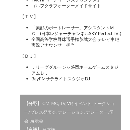
ゴルフクラブオーダーメイドサイト
【ＴＶ】
「素顔のボートレーサー」アシスタントＭ
Ｃ (日本レジャーチャンネルSKY PerfectTV!)
全国高等学校野球選手権茨城大会 テレビ中継
実況アナウンサー担当
【ＤＪ】
Ｊリーググルージャ盛岡ホームゲームスタジ
アムＤＪ
BayFMサテライトスタジオDJ
【分野】
CM
,
MC
,
TV
,
VP
,
イベント
,
トークショ
ー/プレス発表会
,
ナレーション
,
ナレーター
,
司
会
,
展示会
【言語】
日本語